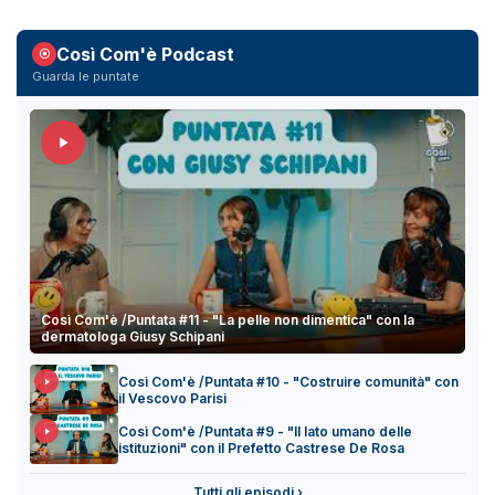
Così Com'è Podcast
Guarda le puntate
Così Com'è /Puntata #11 - "La pelle non dimentica" con la
dermatologa Giusy Schipani
Così Com'è /Puntata #10 - "Costruire comunità" con
il Vescovo Parisi
Così Com'è /Puntata #9 - "Il lato umano delle
istituzioni" con il Prefetto Castrese De Rosa
Tutti gli episodi ›