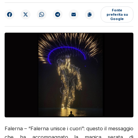
Fonte
preferita su
Google
Falerna – “Falerna unisce i cuori”: questo il messaggio
che ha accompagnato la magica serata di