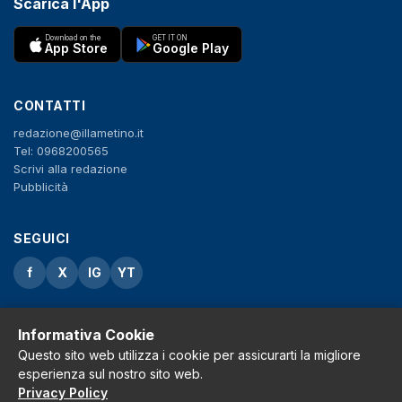
Scarica l'App
Download on the
GET IT ON
App Store
Google Play
CONTATTI
redazione@illametino.it
Tel: 0968200565
Scrivi alla redazione
Pubblicità
SEGUICI
f
X
IG
YT
Privacy Policy
Cookie Policy
Informativa Cookie
Note legali
Questo sito web utilizza i cookie per assicurarti la migliore
La Redazione
esperienza sul nostro sito web.
Privacy Policy