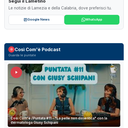
Segui il Lametino
Le notizie di Lamezia e della Calabria, dove preferisci tu.
Google News
WhatsApp
Così Com'è Podcast
Guarda le puntate
Così Com'è /Puntata #11 - "La pelle non dimentica" con la
dermatologa Giusy Schipani