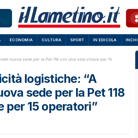
A
ECONOMIA
CULTURA
SPORT
IN EDICOLA
INCH
annelli nuova sede per la Pet 118 con una sola chiave per 15
icità logistiche: “A
uova sede per la Pet 118
e per 15 operatori”