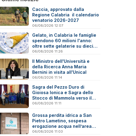
Caccia, approvato dalla
Regione Calabria il calendario
venatorio 2026-2027
06/08/2026 12:07
Gelato, in Calabria le famiglie
spendono 60 milioni l'anno:
oltre sette gelaterie su dieci
sono artigiane
06/08/2026 11:26
Il Ministro dell'Università e
della Ricerca Anna Maria
Bernini in visita all'Unical
06/08/2026 11:14
Sagra del Pezzo Duro di
Gioiosa Ionica e Sagra dello
Stocco di Mammola verso il
marchio “Sagra di Qualità”
06/08/2026 11:11
Grossa perdita idrica a San
Pietro Lametino, sospesa
erogazione acqua nell’area
industriale
06/08/2026 11:03