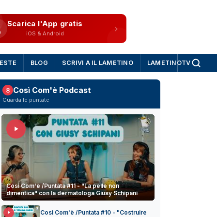
Scarica l'App gratis
iOS & Android
IESTE
BLOG
SCRIVI A IL LAMETINO
LAMETINOTV
Così Com'è Podcast
Guarda le puntate
Così Com'è /Puntata #11 - "La pelle non
dimentica" con la dermatologa Giusy Schipani
Così Com'è /Puntata #10 - "Costruire