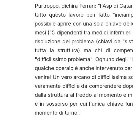
Purtroppo, dichira Ferrari: "l'Asp di Cat
tutto questo lavoro ben fatto "inciam
possibile aprire con una sola chiave delle
mesi (15 dipendenti tra medici infermieri e
risoluzione del problema (chiavi da "s
tutta la struttura) ma chi di compe
"difficilissimo problema". Ognuno degli "int
qualche operaio è anche intervenuto per c
venire! Un vero arcano di difficilissima
veramente difficile da comprendere dopo q
dalla struttura al freddo al momento e 
è in sossorso per cui l'unica chiave fu
momento di turno".