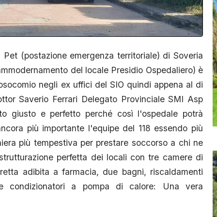
 Pet (postazione emergenza territoriale) di Soveria
di ammodernamento del locale Presidio Ospedaliero) è
osocomio negli ex uffici del SIO quindi appena al di
dottor Saverio Ferrari Delegato Provinciale SMI Asp
to giusto e perfetto perché così l'ospedale potrà
ancora più importante l'equipe del 118 essendo più
niera più tempestiva per prestare soccorso a chi ne
trutturazione perfetta dei locali con tre camere di
tta adibita a farmacia, due bagni, riscaldamenti
re condizionatori a pompa di calore: Una vera