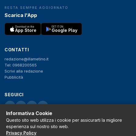
RESTA SEMPRE AGGIORNATO
Scarica l'App
Download on the
GET IT ON
App Store
Google Play
CONTATTI
redazione@illametino.it
Tel: 0968200565
Scrivi alla redazione
Pubblicità
SEGUICI
f
X
IG
YT
Informativa Cookie
Privacy Policy
Questo sito web utilizza i cookie per assicurarti la migliore
Cookie Policy
esperienza sul nostro sito web.
Note legali
Privacy Policy