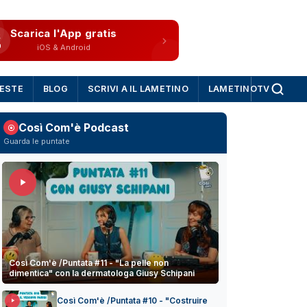
Scarica l'App gratis
iOS & Android
IESTE
BLOG
SCRIVI A IL LAMETINO
LAMETINOTV
Così Com'è Podcast
Guarda le puntate
Così Com'è /Puntata #11 - "La pelle non
dimentica" con la dermatologa Giusy Schipani
Così Com'è /Puntata #10 - "Costruire