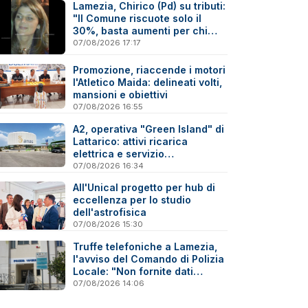
Lamezia, Chirico (Pd) su tributi:
"Il Comune riscuote solo il
30%, basta aumenti per chi
paga"
07/08/2026 17:17
Promozione, riaccende i motori
l'Atletico Maida: delineati volti,
mansioni e obiettivi
07/08/2026 16:55
A2, operativa "Green Island" di
Lattarico: attivi ricarica
elettrica e servizio
sperimentale di soccorso
07/08/2026 16:34
sanitario
All'Unical progetto per hub di
eccellenza per lo studio
dell'astrofisica
07/08/2026 15:30
Truffe telefoniche a Lamezia,
l'avviso del Comando di Polizia
Locale: "Non fornite dati
personali"
07/08/2026 14:06