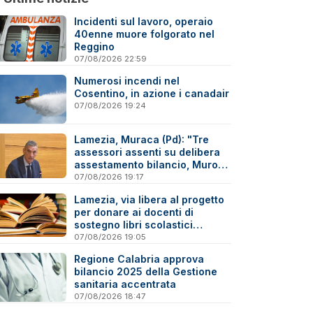
Incidenti sul lavoro, operaio
40enne muore folgorato nel
Reggino
07/08/2026 22:59
Numerosi incendi nel
Cosentino, in azione i canadair
07/08/2026 19:24
Lamezia, Muraca (Pd): "Tre
assessori assenti su delibera
assestamento bilancio, Murone
in difficoltà"
07/08/2026 19:17
Lamezia, via libera al progetto
per donare ai docenti di
sostegno libri scolastici
destinati al macero
07/08/2026 19:05
Regione Calabria approva
bilancio 2025 della Gestione
sanitaria accentrata
07/08/2026 18:47