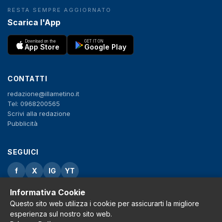
RESTA SEMPRE AGGIORNATO
Scarica l'App
Download on the
GET IT ON
App Store
Google Play
CONTATTI
redazione@illametino.it
Tel: 0968200565
Scrivi alla redazione
Pubblicità
SEGUICI
f
X
IG
YT
Informativa Cookie
Privacy Policy
Cookie Policy
Questo sito web utilizza i cookie per assicurarti la migliore
Note legali
esperienza sul nostro sito web.