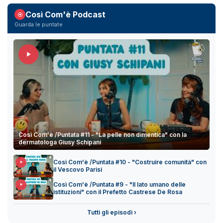
Così Com'è Podcast
Guarda le puntate
Così Com'è /Puntata #11 - "La pelle non dimentica" con la
dermatologa Giusy Schipani
Così Com'è /Puntata #10 - "Costruire comunità" con
il Vescovo Parisi
Così Com'è /Puntata #9 - "Il lato umano delle
istituzioni" con il Prefetto Castrese De Rosa
Tutti gli episodi ›