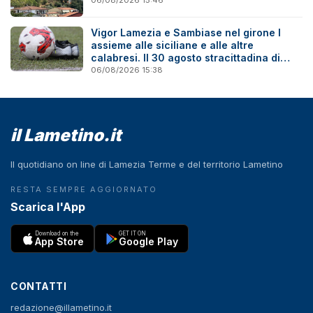
Vigor Lamezia e Sambiase nel girone I
assieme alle siciliane e alle altre
calabresi. Il 30 agosto stracittadina di
Coppa Italia
06/08/2026 15:38
il Lametino.it
Il quotidiano on line di Lamezia Terme e del territorio Lametino
RESTA SEMPRE AGGIORNATO
Scarica l'App
Download on the
GET IT ON
App Store
Google Play
CONTATTI
redazione@illametino.it