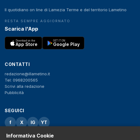
Il quotidiano on line di Lamezia Terme e del territorio Lametino
RESTA SEMPRE AGGIORNATO
Scarica l'App
Download on the
GET IT ON
App Store
Google Play
CONTATTI
redazione@illametino.it
Tel: 0968200565
Scrivi alla redazione
Pubblicità
SEGUICI
f
X
IG
YT
Informativa Cookie
Privacy Policy