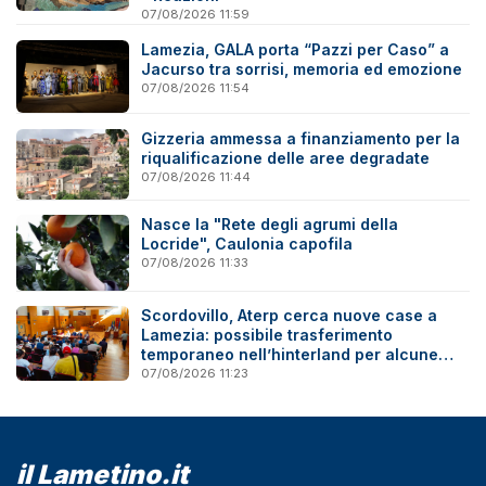
07/08/2026 11:59
Lamezia, GALA porta “Pazzi per Caso” a
Jacurso tra sorrisi, memoria ed emozione
07/08/2026 11:54
Gizzeria ammessa a finanziamento per la
riqualificazione delle aree degradate
07/08/2026 11:44
Nasce la "Rete degli agrumi della
Locride", Caulonia capofila
07/08/2026 11:33
Scordovillo, Aterp cerca nuove case a
Lamezia: possibile trasferimento
temporaneo nell’hinterland per alcune
famiglie
07/08/2026 11:23
il Lametino.it