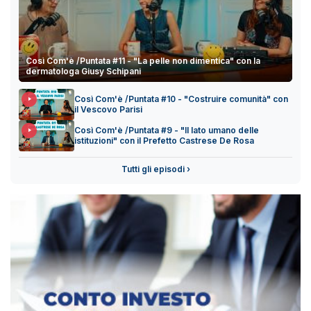
Così Com'è /Puntata #11 - "La pelle non dimentica" con la
dermatologa Giusy Schipani
Così Com'è /Puntata #10 - "Costruire comunità" con
il Vescovo Parisi
Così Com'è /Puntata #9 - "Il lato umano delle
istituzioni" con il Prefetto Castrese De Rosa
Tutti gli episodi ›