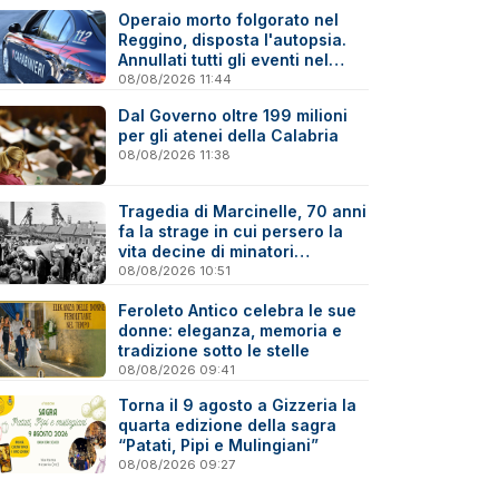
Operaio morto folgorato nel
Reggino, disposta l'autopsia.
Annullati tutti gli eventi nel
paese della tragedia
08/08/2026 11:44
Dal Governo oltre 199 milioni
per gli atenei della Calabria
08/08/2026 11:38
Tragedia di Marcinelle, 70 anni
fa la strage in cui persero la
vita decine di minatori
calabresi
08/08/2026 10:51
Feroleto Antico celebra le sue
donne: eleganza, memoria e
tradizione sotto le stelle
08/08/2026 09:41
Torna il 9 agosto a Gizzeria la
quarta edizione della sagra
“Patati, Pipi e Mulingiani”
08/08/2026 09:27