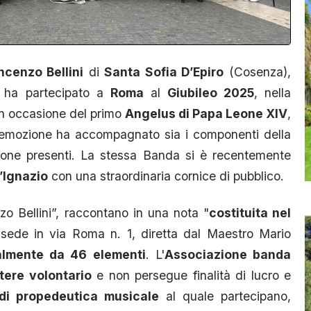
cenzo Bellini
di
Santa Sofia D’Epiro
(Cosenza),
, ha partecipato a
Roma
al
Giubileo 2025
, nella
in occasione del primo
Angelus di Papa Leone XIV
,
emozione ha accompagnato sia i componenti della
sone presenti. La stessa Banda si è recentemente
’Ignazio
con una straordinaria cornice di pubblico.
o Bellini”, raccontano in una nota "
costituita nel
sede in via Roma n. 1, diretta dal Maestro Mario
almente da 46 elementi
. L'
Associazione banda
tere volontario
e non persegue finalità di lucro e
di propedeutica musicale
al quale partecipano,