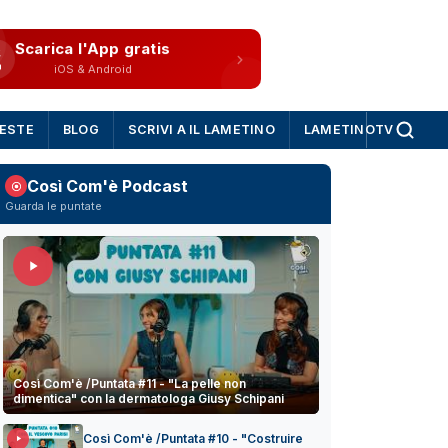
Scarica l'App gratis
iOS & Android
IESTE
BLOG
SCRIVI A IL LAMETINO
LAMETINOTV
Così Com'è Podcast
Guarda le puntate
Così Com'è /Puntata #11 - "La pelle non
dimentica" con la dermatologa Giusy Schipani
Così Com'è /Puntata #10 - "Costruire