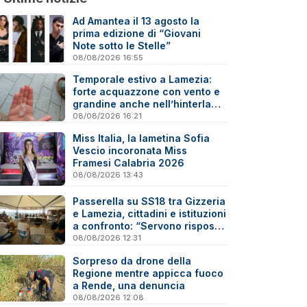
Ad Amantea il 13 agosto la
prima edizione di “Giovani
Note sotto le Stelle”
08/08/2026 16:55
Temporale estivo a Lamezia:
forte acquazzone con vento e
grandine anche nell’hinterland
- Video
08/08/2026 16:21
Miss Italia, la lametina Sofia
Vescio incoronata Miss
Framesi Calabria 2026
08/08/2026 13:43
Passerella su SS18 tra Gizzeria
e Lamezia, cittadini e istituzioni
a confronto: “Servono risposte
e tempi certi”
08/08/2026 12:31
Sorpreso da drone della
Regione mentre appicca fuoco
a Rende, una denuncia
08/08/2026 12:08