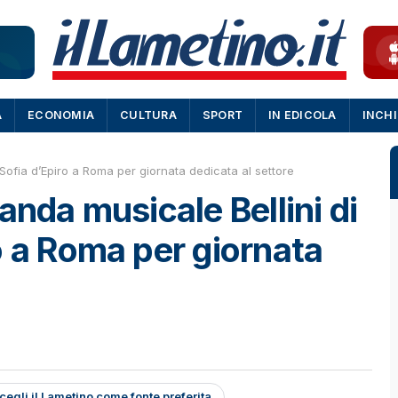
A
ECONOMIA
CULTURA
SPORT
IN EDICOLA
INCH
 Sofia d’Epiro a Roma per giornata dedicata al settore
anda musicale Bellini di
o a Roma per giornata
cegli il Lametino come fonte preferita