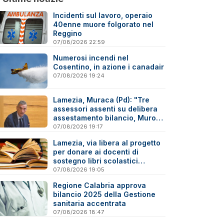
Incidenti sul lavoro, operaio
40enne muore folgorato nel
Reggino
07/08/2026 22:59
Numerosi incendi nel
Cosentino, in azione i canadair
07/08/2026 19:24
Lamezia, Muraca (Pd): "Tre
assessori assenti su delibera
assestamento bilancio, Murone
in difficoltà"
07/08/2026 19:17
Lamezia, via libera al progetto
per donare ai docenti di
sostegno libri scolastici
destinati al macero
07/08/2026 19:05
Regione Calabria approva
bilancio 2025 della Gestione
sanitaria accentrata
07/08/2026 18:47