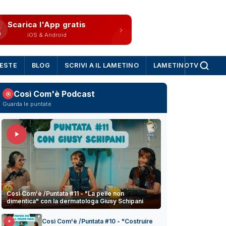
Scarica l'App gratis
iOS & Android
IESTE
BLOG
SCRIVI A IL LAMETINO
LAMETINOTV
Così Com'è Podcast
Guarda le puntate
Così Com'è /Puntata #11 - "La pelle non
dimentica" con la dermatologa Giusy Schipani
Così Com'è /Puntata #10 - "Costruire