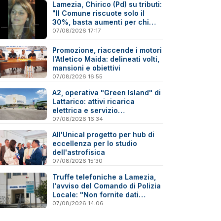
Lamezia, Chirico (Pd) su tributi:
"Il Comune riscuote solo il
30%, basta aumenti per chi
paga"
07/08/2026 17:17
Promozione, riaccende i motori
l'Atletico Maida: delineati volti,
mansioni e obiettivi
07/08/2026 16:55
A2, operativa "Green Island" di
Lattarico: attivi ricarica
elettrica e servizio
sperimentale di soccorso
07/08/2026 16:34
sanitario
All'Unical progetto per hub di
eccellenza per lo studio
dell'astrofisica
07/08/2026 15:30
Truffe telefoniche a Lamezia,
l'avviso del Comando di Polizia
Locale: "Non fornite dati
personali"
07/08/2026 14:06