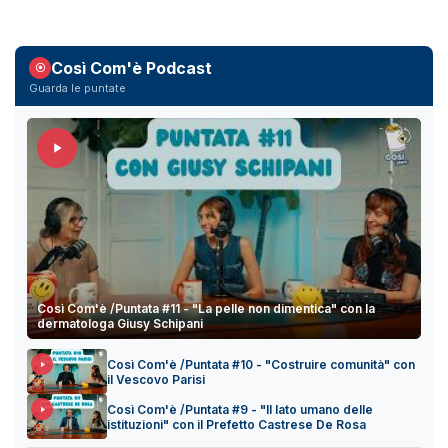
Così Com'è Podcast
Guarda le puntate
Così Com'è /Puntata #11 - "La pelle non dimentica" con la
dermatologa Giusy Schipani
Così Com'è /Puntata #10 - "Costruire comunità" con
il Vescovo Parisi
Così Com'è /Puntata #9 - "Il lato umano delle
istituzioni" con il Prefetto Castrese De Rosa