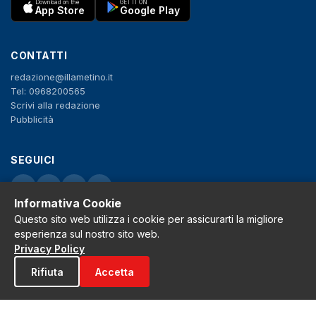
Download on the
GET IT ON
App Store
Google Play
CONTATTI
redazione@illametino.it
Tel: 0968200565
Scrivi alla redazione
Pubblicità
SEGUICI
f
X
IG
YT
Informativa Cookie
Privacy Policy
Questo sito web utilizza i cookie per assicurarti la migliore
Cookie Policy
esperienza sul nostro sito web.
Note legali
Privacy Policy
La Redazione
Rifiuta
Accetta
© 2026 Grh s.r.l. - P.iva 02650550797 - Tutti i diritti sono riservati