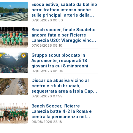
Esodo estivo, sabato da bollino
nero: traffico intenso anche
sulle principali arterie della
Calabria
07/08/2026 08:30
Beach soccer, finale Scudetto
ancora fatale per l'Icierre
Lamezia U20: Viareggio vince
ai rigori
07/08/2026 08:10
Gruppo scout bloccato in
Aspromonte, recuperati 18
giovani tra cui 8 minorenni
07/08/2026 08:06
Discarica abusiva vicino al
centro e rifiuti bruciati,
sequestrata area a Isola Capo
Rizzuto
07/08/2026 07:59
Beach Soccer, l'Icierre
Lamezia batte 4-2 la Roma e
centra la permanenza nel
massimo torneo nazionale
06/08/2026 22:18