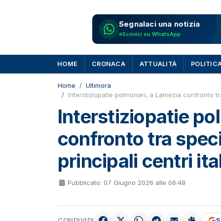
Segnalaci una notizia
Scrivici su WhatsApp
HOME
CRONACA
ATTUALITÀ
POLITIC
Home
Ultimora
Interstiziopatie polmonari, a Lamezia confronto tra 
Interstiziopatie p
confronto tra speci
principali centri ita
Pubblicato: 07 Giugno 2026 alle 06:48
CONDIVIDI
S