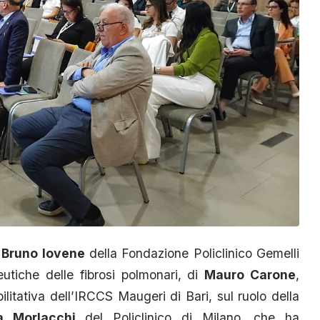
i
Bruno Iovene
della Fondazione Policlinico Gemelli
utiche delle fibrosi polmonari, di
Mauro Carone
,
litativa dell’IRCCS Maugeri di Bari, sul ruolo della
ia Morlacchi
del Policlinico di Milano, che ha