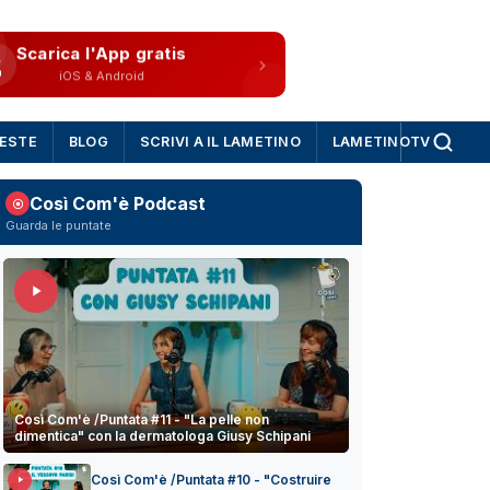
Scarica l'App gratis
iOS & Android
IESTE
BLOG
SCRIVI A IL LAMETINO
LAMETINOTV
Così Com'è Podcast
Guarda le puntate
Così Com'è /Puntata #11 - "La pelle non
dimentica" con la dermatologa Giusy Schipani
Così Com'è /Puntata #10 - "Costruire