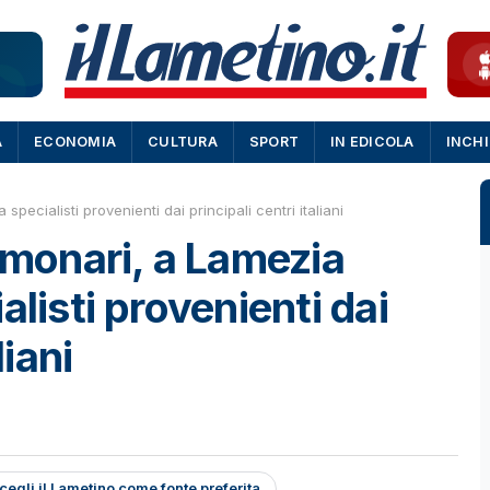
A
ECONOMIA
CULTURA
SPORT
IN EDICOLA
INCH
specialisti provenienti dai principali centri italiani
olmonari, a Lamezia
alisti provenienti dai
liani
cegli il Lametino come fonte preferita