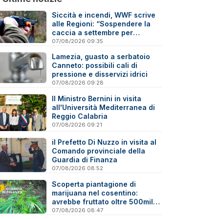
Siccità e incendi, WWF scrive
alle Regioni: “Sospendere la
caccia a settembre per
tutelare la fauna”
07/08/2026 09:35
Lamezia, guasto a serbatoio
Canneto: possibili cali di
pressione e disservizi idrici
07/08/2026 09:28
Il Ministro Bernini in visita
all'Università Mediterranea di
Reggio Calabria
07/08/2026 09:21
il Prefetto Di Nuzzo in visita al
Comando provinciale della
Guardia di Finanza
07/08/2026 08:52
Scoperta piantagione di
marijuana nel cosentino:
avrebbe fruttato oltre 500mila
euro
07/08/2026 08:47