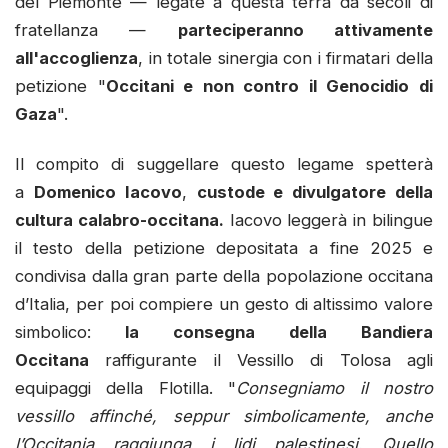
del Piemonte — legate a questa terra da secoli di
fratellanza —
parteciperanno attivamente
all'accoglienza
, in totale sinergia con i firmatari della
petizione "
Occitani e non contro il Genocidio di
Gaza
".
Il compito di suggellare questo legame spetterà
a
Domenico Iacovo
,
custode e divulgatore della
cultura calabro-occitana.
Iacovo leggerà in bilingue
il testo della petizione depositata a fine 2025 e
condivisa dalla gran parte della popolazione occitana
d’Italia, per poi compiere un gesto di altissimo valore
simbolico:
la consegna della Bandiera
Occitana
raffigurante il Vessillo di Tolosa agli
equipaggi della Flotilla. "
Consegniamo il nostro
vessillo affinché, seppur simbolicamente, anche
l’Occitania raggiunga i lidi palestinesi. Quello