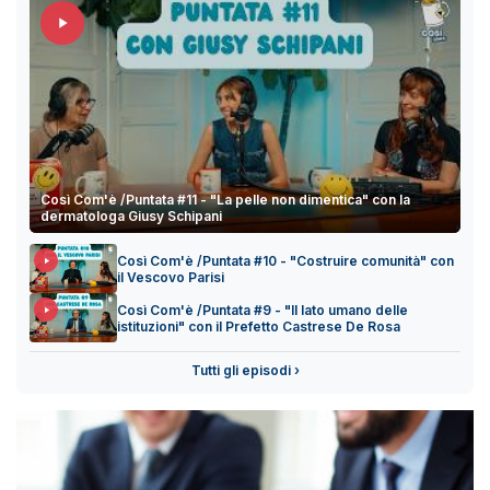
Così Com'è /Puntata #11 - "La pelle non dimentica" con la
dermatologa Giusy Schipani
Così Com'è /Puntata #10 - "Costruire comunità" con
il Vescovo Parisi
Così Com'è /Puntata #9 - "Il lato umano delle
istituzioni" con il Prefetto Castrese De Rosa
Tutti gli episodi ›