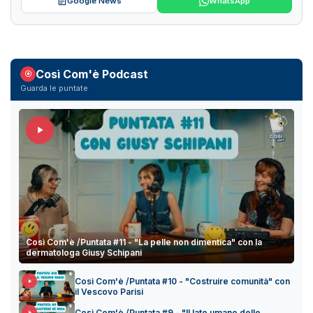
Google News
WhatsApp
Così Com'è Podcast
Guarda le puntate
Così Com'è /Puntata #11 - "La pelle non dimentica" con la
dermatologa Giusy Schipani
Così Com'è /Puntata #10 - "Costruire comunità" con
il Vescovo Parisi
Così Com'è /Puntata #9 - "Il lato umano delle