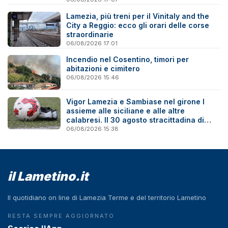
Lamezia, più treni per il Vinitaly and the
City a Reggio: ecco gli orari delle corse
straordinarie
06/08/2026 17:01
Incendio nel Cosentino, timori per
abitazioni e cimitero
06/08/2026 15:46
Vigor Lamezia e Sambiase nel girone I
assieme alle siciliane e alle altre
calabresi. Il 30 agosto stracittadina di
Coppa Italia
06/08/2026 15:38
il Lametino.it
Il quotidiano on line di Lamezia Terme e del territorio Lametino
RESTA SEMPRE AGGIORNATO