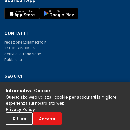
Scarica l'App
Download on the
GET IT ON
App Store
Google Play
CONTATTI
redazione@illametino.it
Tel: 0968200565
Scrivi alla redazione
Pubblicità
SEGUICI
f
X
IG
YT
Informativa Cookie
Questo sito web utilizza i cookie per assicurarti la migliore
Privacy Policy
esperienza sul nostro sito web.
Cookie Policy
Privacy Policy
Note legali
La Redazione
Rifiuta
Accetta