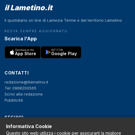
il Lametino.it
Il quotidiano on line di Lamezia Terme e del territorio Lametino
RESTA SEMPRE AGGIORNATO
Scarica l'App
Download on the
GET IT ON
App Store
Google Play
CONTATTI
redazione@illametino.it
Tel: 0968200565
Scrivi alla redazione
Pubblicità
SEGUICI
Informativa Cookie
f
X
IG
YT
Questo sito web utilizza i cookie per assicurarti la migliore