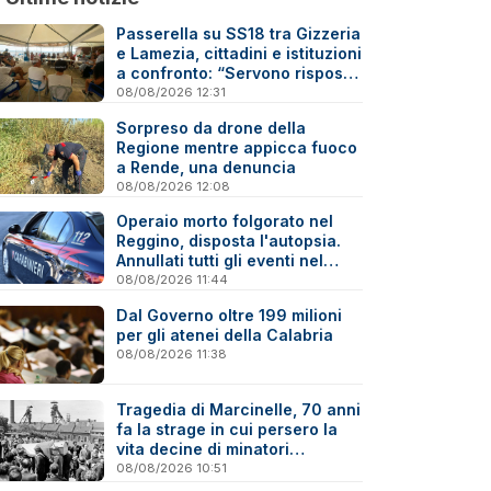
Passerella su SS18 tra Gizzeria
e Lamezia, cittadini e istituzioni
a confronto: “Servono risposte
e tempi certi”
08/08/2026 12:31
Sorpreso da drone della
Regione mentre appicca fuoco
a Rende, una denuncia
08/08/2026 12:08
Operaio morto folgorato nel
Reggino, disposta l'autopsia.
Annullati tutti gli eventi nel
paese della tragedia
08/08/2026 11:44
Dal Governo oltre 199 milioni
per gli atenei della Calabria
08/08/2026 11:38
Tragedia di Marcinelle, 70 anni
fa la strage in cui persero la
vita decine di minatori
calabresi
08/08/2026 10:51