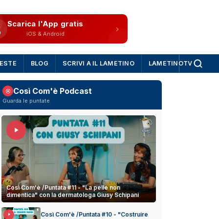
Scarica l'App gratis
iOS & Android
IESTE
BLOG
SCRIVI A IL LAMETINO
LAMETINOTV
Così Com'è Podcast
Guarda le puntate
Così Com'è /Puntata #11 - "La pelle non
dimentica" con la dermatologa Giusy Schipani
Così Com'è /Puntata #10 - "Costruire