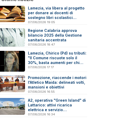
Lamezia, via libera al progetto
per donare ai docenti di
sostegno libri scolastici
destinati al macero
07/08/2026 19:05
Regione Calabria approva
bilancio 2025 della Gestione
sanitaria accentrata
07/08/2026 18:47
Lamezia, Chirico (Pd) su tributi:
"Il Comune riscuote solo il
30%, basta aumenti per chi
paga"
07/08/2026 17:17
Promozione, riaccende i motori
l'Atletico Maida: delineati volti,
mansioni e obiettivi
07/08/2026 16:55
A2, operativa "Green Island" di
Lattarico: attivi ricarica
elettrica e servizio
sperimentale di soccorso
07/08/2026 16:34