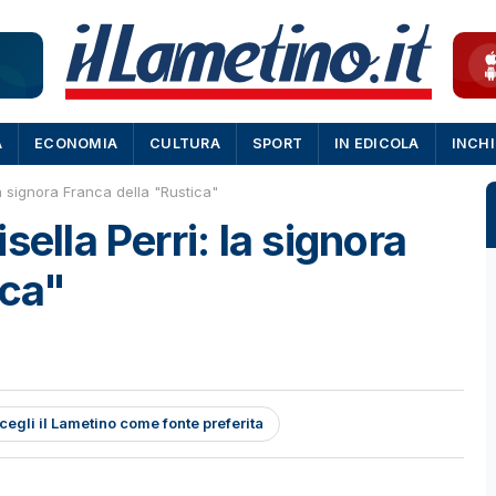
A
ECONOMIA
CULTURA
SPORT
IN EDICOLA
INCH
la signora Franca della "Rustica"
sella Perri: la signora
ica"
cegli il Lametino come fonte preferita