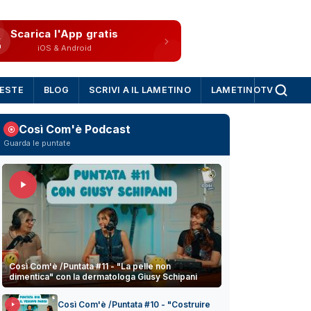
Scarica l'App gratis
iOS & Android
IESTE
BLOG
SCRIVI A IL LAMETINO
LAMETINOTV
Così Com'è Podcast
Guarda le puntate
Così Com'è /Puntata #11 - "La pelle non
dimentica" con la dermatologa Giusy Schipani
Così Com'è /Puntata #10 - "Costruire