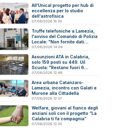
sanitario
All'Unical progetto per hub di
eccellenza per lo studio
dell'astrofisica
07/08/2026 15:30
Truffe telefoniche a Lamezia,
l'avviso del Comando di Polizia
Locale: "Non fornite dati
personali"
07/08/2026 14:06
Assunzioni ATA in Calabria,
solo 159 posti su 449. Uil
Scuola: "Restano fuori 6
precari su 10"
07/08/2026 12:48
Area urbana Catanzaro-
Lamezia, incontro con Galati e
Murone alla Cittadella
07/08/2026 12:37
Welfare, giovani al fianco degli
anziani soli con il progetto “La
Calabria ti fa compagnia”
07/08/2026 12:30