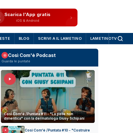
Scarica l'App gratis
iOS & Android
IESTE
BLOG
SCRIVI A IL LAMETINO
LAMETINOTV
Così Com'è Podcast
Guarda le puntate
Così Com'è /Puntata #11 - "La pelle non
dimentica" con la dermatologa Giusy Schipani
Così Com'è /Puntata #10 - "Costruire