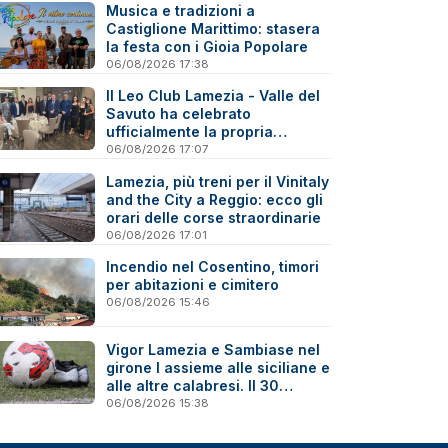
Musica e tradizioni a
Castiglione Marittimo: stasera
la festa con i Gioia Popolare
06/08/2026 17:38
Il Leo Club Lamezia - Valle del
Savuto ha celebrato
ufficialmente la propria
riattivazione
06/08/2026 17:07
Lamezia, più treni per il Vinitaly
and the City a Reggio: ecco gli
orari delle corse straordinarie
06/08/2026 17:01
Incendio nel Cosentino, timori
per abitazioni e cimitero
06/08/2026 15:46
Vigor Lamezia e Sambiase nel
girone I assieme alle siciliane e
alle altre calabresi. Il 30
agosto stracittadina di Coppa
06/08/2026 15:38
Italia