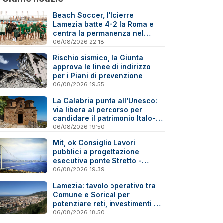
Beach Soccer, l'Icierre
Lamezia batte 4-2 la Roma e
centra la permanenza nel
massimo torneo nazionale
06/08/2026 22:18
Rischio sismico, la Giunta
approva le linee di indirizzo
per i Piani di prevenzione
06/08/2026 19:55
La Calabria punta all’Unesco:
via libera al percorso per
candidare il patrimonio Italo-
Greco medievale
06/08/2026 19:50
Mit, ok Consiglio Lavori
pubblici a progettazione
esecutiva ponte Stretto -
Reazioni
06/08/2026 19:39
Lamezia: tavolo operativo tra
Comune e Sorical per
potenziare reti, investimenti e
manutenzione
06/08/2026 18:50