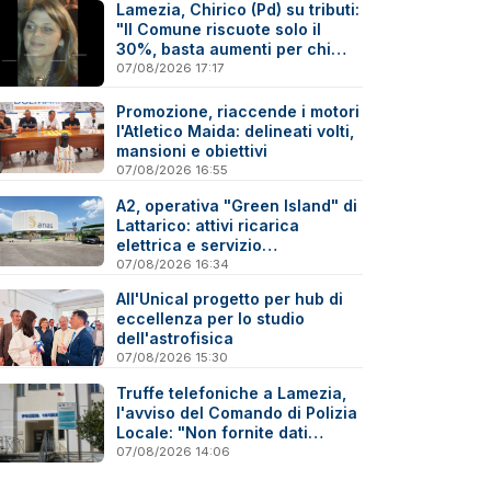
Lamezia, Chirico (Pd) su tributi:
"Il Comune riscuote solo il
30%, basta aumenti per chi
paga"
07/08/2026 17:17
Promozione, riaccende i motori
l'Atletico Maida: delineati volti,
mansioni e obiettivi
07/08/2026 16:55
A2, operativa "Green Island" di
Lattarico: attivi ricarica
elettrica e servizio
sperimentale di soccorso
07/08/2026 16:34
sanitario
All'Unical progetto per hub di
eccellenza per lo studio
dell'astrofisica
07/08/2026 15:30
Truffe telefoniche a Lamezia,
l'avviso del Comando di Polizia
Locale: "Non fornite dati
personali"
07/08/2026 14:06