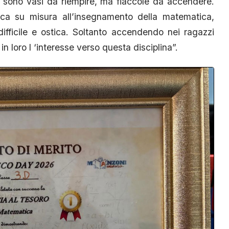
n sono vasi da riempire, ma fiaccole da accendere.
ica su misura all’insegnamento della matematica,
ifficile e ostica. Soltanto accendendo nei ragazzi
n loro l ‘interesse verso questa disciplina”.