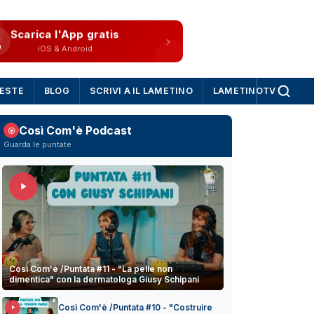
Scarica l'App gratis
iOS & Android
IESTE
BLOG
SCRIVI A IL LAMETINO
LAMETINOTV
Così Com'è Podcast
Guarda le puntate
Così Com'è /Puntata #11 - "La pelle non
dimentica" con la dermatologa Giusy Schipani
Così Com'è /Puntata #10 - "Costruire