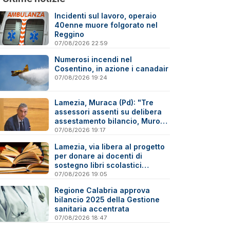
Incidenti sul lavoro, operaio
40enne muore folgorato nel
Reggino
07/08/2026 22:59
Numerosi incendi nel
Cosentino, in azione i canadair
07/08/2026 19:24
Lamezia, Muraca (Pd): "Tre
assessori assenti su delibera
assestamento bilancio, Murone
in difficoltà"
07/08/2026 19:17
Lamezia, via libera al progetto
per donare ai docenti di
sostegno libri scolastici
destinati al macero
07/08/2026 19:05
Regione Calabria approva
bilancio 2025 della Gestione
sanitaria accentrata
07/08/2026 18:47