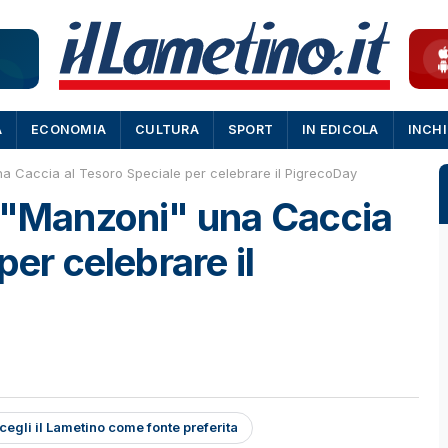
A
ECONOMIA
CULTURA
SPORT
IN EDICOLA
INCH
a Caccia al Tesoro Speciale per celebrare il PigrecoDay
o "Manzoni" una Caccia
per celebrare il
cegli il Lametino come fonte preferita