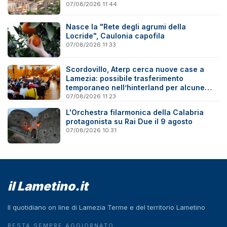
07/08/2026 11:44
Nasce la "Rete degli agrumi della
Locride", Caulonia capofila
07/08/2026 11:33
Scordovillo, Aterp cerca nuove case a
Lamezia: possibile trasferimento
temporaneo nell’hinterland per alcune
famiglie
07/08/2026 11:23
L'Orchestra filarmonica della Calabria
protagonista su Rai Due il 9 agosto
07/08/2026 10:31
il Lametino.it
Il quotidiano on line di Lamezia Terme e del territorio Lametino
RESTA SEMPRE AGGIORNATO