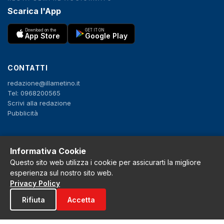
Scarica l'App
Download on the
GET IT ON
App Store
Google Play
CONTATTI
redazione@illametino.it
Tel: 0968200565
Scrivi alla redazione
Pubblicità
SEGUICI
Informativa Cookie
f
X
IG
YT
Questo sito web utilizza i cookie per assicurarti la migliore
esperienza sul nostro sito web.
Privacy Policy
Privacy Policy
Cookie Policy
Rifiuta
Accetta
Note legali
La Redazione