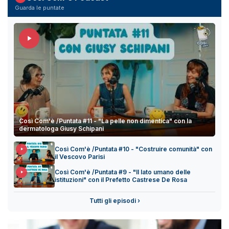
Guarda le puntate
Così Com'è /Puntata #11 - "La pelle non dimentica" con la
dermatologa Giusy Schipani
Così Com'è /Puntata #10 - "Costruire comunità" con
il Vescovo Parisi
Così Com'è /Puntata #9 - "Il lato umano delle
istituzioni" con il Prefetto Castrese De Rosa
Tutti gli episodi ›