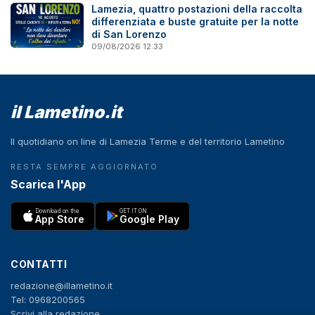
Lamezia, quattro postazioni della raccolta
differenziata e buste gratuite per la notte
di San Lorenzo
09/08/2026 12:33
il Lametino.it
Il quotidiano on line di Lamezia Terme e del territorio Lametino
RESTA SEMPRE AGGIORNATO
Scarica l'App
Download on the
GET IT ON
App Store
Google Play
CONTATTI
redazione@illametino.it
Tel: 0968200565
Scrivi alla redazione