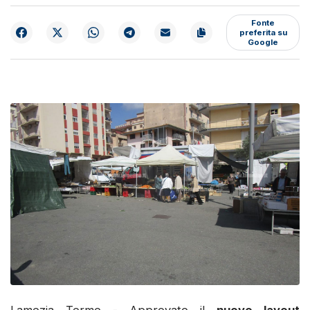
Fonte
preferita su
Google
Lamezia Terme - Approvato il
nuovo layout