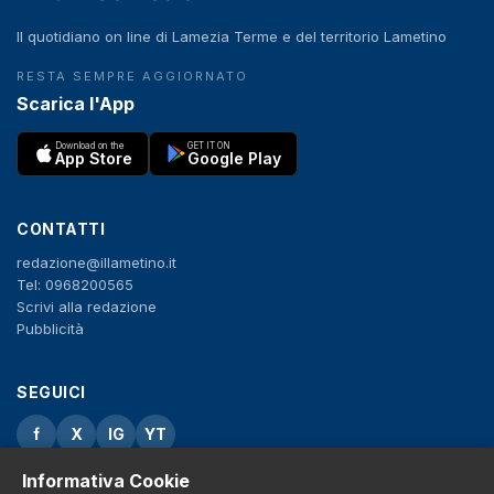
Il quotidiano on line di Lamezia Terme e del territorio Lametino
RESTA SEMPRE AGGIORNATO
Scarica l'App
Download on the
GET IT ON
App Store
Google Play
CONTATTI
redazione@illametino.it
Tel: 0968200565
Scrivi alla redazione
Pubblicità
SEGUICI
f
X
IG
YT
Informativa Cookie
Privacy Policy