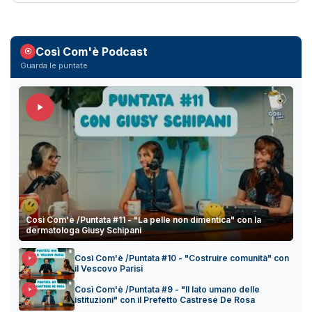
Così Com'è Podcast
Guarda le puntate
Così Com'è /Puntata #11 - "La pelle non dimentica" con la
dermatologa Giusy Schipani
Così Com'è /Puntata #10 - "Costruire comunità" con
il Vescovo Parisi
Così Com'è /Puntata #9 - "Il lato umano delle
istituzioni" con il Prefetto Castrese De Rosa