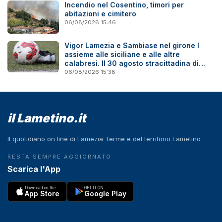
Incendio nel Cosentino, timori per
abitazioni e cimitero
06/08/2026 15:46
Vigor Lamezia e Sambiase nel girone I
assieme alle siciliane e alle altre
calabresi. Il 30 agosto stracittadina di
Coppa Italia
06/08/2026 15:38
il Lametino.it
Il quotidiano on line di Lamezia Terme e del territorio Lametino
RESTA SEMPRE AGGIORNATO
Scarica l'App
Download on the
GET IT ON
App Store
Google Play