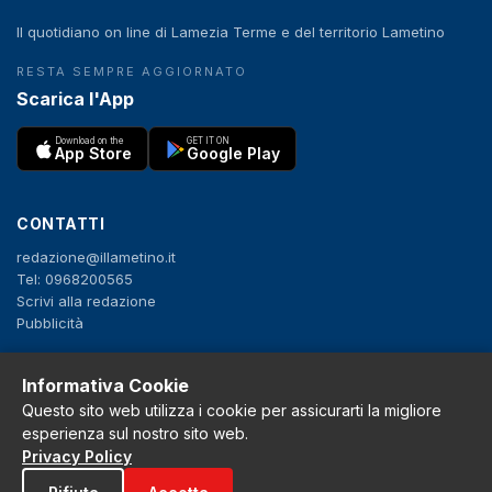
Il quotidiano on line di Lamezia Terme e del territorio Lametino
RESTA SEMPRE AGGIORNATO
Scarica l'App
Download on the
GET IT ON
App Store
Google Play
CONTATTI
redazione@illametino.it
Tel: 0968200565
Scrivi alla redazione
Pubblicità
Informativa Cookie
SEGUICI
Questo sito web utilizza i cookie per assicurarti la migliore
f
X
IG
YT
esperienza sul nostro sito web.
Privacy Policy
Privacy Policy