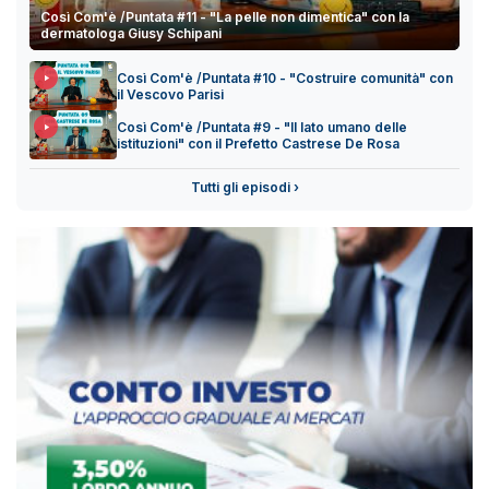
Così Com'è /Puntata #11 - "La pelle non dimentica" con la
dermatologa Giusy Schipani
Così Com'è /Puntata #10 - "Costruire comunità" con
il Vescovo Parisi
Così Com'è /Puntata #9 - "Il lato umano delle
istituzioni" con il Prefetto Castrese De Rosa
Tutti gli episodi ›