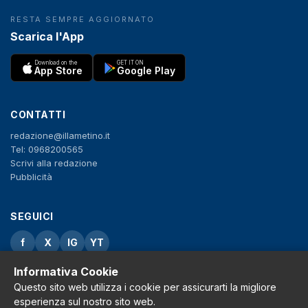
RESTA SEMPRE AGGIORNATO
Scarica l'App
Download on the
GET IT ON
App Store
Google Play
CONTATTI
redazione@illametino.it
Tel: 0968200565
Scrivi alla redazione
Pubblicità
SEGUICI
f
X
IG
YT
Informativa Cookie
Privacy Policy
Cookie Policy
Questo sito web utilizza i cookie per assicurarti la migliore
Note legali
esperienza sul nostro sito web.