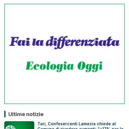
Ultime notizie
Tari, Confesercenti Lamezia chiede al
Comune di rivedere aumenti: “+17% per le