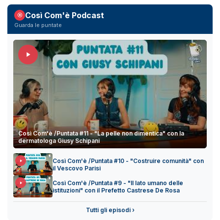
Così Com'è Podcast
Guarda le puntate
Così Com'è /Puntata #11 - "La pelle non dimentica" con la
dermatologa Giusy Schipani
Così Com'è /Puntata #10 - "Costruire comunità" con
il Vescovo Parisi
Così Com'è /Puntata #9 - "Il lato umano delle
istituzioni" con il Prefetto Castrese De Rosa
Tutti gli episodi ›