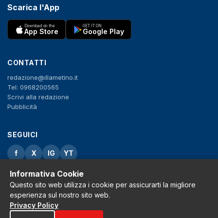
Scarica l'App
Download on the
GET IT ON
App Store
Google Play
CONTATTI
redazione@illametino.it
Tel: 0968200565
Scrivi alla redazione
Pubblicità
SEGUICI
f
X
IG
YT
Informativa Cookie
Privacy Policy
Cookie Policy
Questo sito web utilizza i cookie per assicurarti la migliore
Note legali
esperienza sul nostro sito web.
La Redazione
Privacy Policy