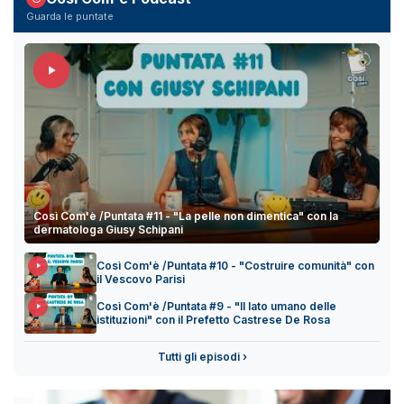
Guarda le puntate
Così Com'è /Puntata #11 - "La pelle non dimentica" con la
dermatologa Giusy Schipani
Così Com'è /Puntata #10 - "Costruire comunità" con
il Vescovo Parisi
Così Com'è /Puntata #9 - "Il lato umano delle
istituzioni" con il Prefetto Castrese De Rosa
Tutti gli episodi ›