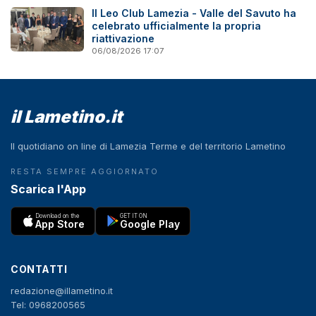
Il Leo Club Lamezia - Valle del Savuto ha
celebrato ufficialmente la propria
riattivazione
06/08/2026 17:07
il Lametino.it
Il quotidiano on line di Lamezia Terme e del territorio Lametino
RESTA SEMPRE AGGIORNATO
Scarica l'App
Download on the
GET IT ON
App Store
Google Play
CONTATTI
redazione@illametino.it
Tel: 0968200565