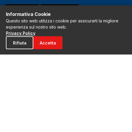
Download on the
GET IT ON
App Store
Google Play
Informativa Cookie
Questo sito web utilizza i cookie per assicurarti la migliore
esperienza sul nostro sito web.
CONTATTI
Privacy Policy
redazione@illametino.it
Rifiuta
Accetta
Tel: 0968200565
Scrivi alla redazione
Pubblicità
SEGUICI
f
X
IG
YT
Privacy Policy
Cookie Policy
Note legali
La Redazione