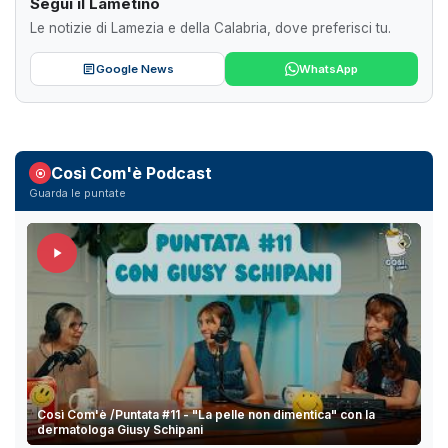
Segui il Lametino
Le notizie di Lamezia e della Calabria, dove preferisci tu.
Google News
WhatsApp
Così Com'è Podcast
Guarda le puntate
Così Com'è /Puntata #11 - "La pelle non dimentica" con la
dermatologa Giusy Schipani