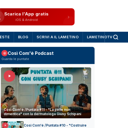
Scarica l'App gratis
iOS & Android
IESTE
BLOG
SCRIVI A IL LAMETINO
LAMETINOTV
Così Com'è Podcast
Guarda le puntate
Così Com'è /Puntata #11 - "La pelle non
dimentica" con la dermatologa Giusy Schipani
Così Com'è /Puntata #10 - "Costruire