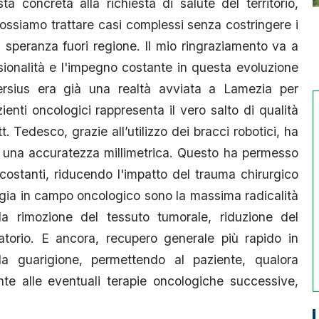
a concreta alla richiesta di salute del territorio,
ssiamo trattare casi complessi senza costringere i
la speranza fuori regione. Il mio ringraziamento va a
ssionalità e l'impegno costante in questa evoluzione
 Versius era già una realtà avviata a Lamezia per
ienti oncologici rappresenta il vero salto di qualità
t. Tedesco, grazie all’utilizzo dei bracci robotici, ha
 una accuratezza millimetrica. Questo ha permesso
rcostanti, riducendo l'impatto del trauma chirurgico
logia in campo oncologico sono la massima radicalità
a rimozione del tessuto tumorale, riduzione del
torio. E ancora, recupero generale più rapido in
la guarigione, permettendo al paziente, qualora
te alle eventuali terapie oncologiche successive,