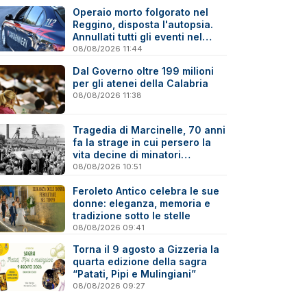
Operaio morto folgorato nel
Reggino, disposta l'autopsia.
Annullati tutti gli eventi nel
paese della tragedia
08/08/2026 11:44
Dal Governo oltre 199 milioni
per gli atenei della Calabria
08/08/2026 11:38
Tragedia di Marcinelle, 70 anni
fa la strage in cui persero la
vita decine di minatori
calabresi
08/08/2026 10:51
Feroleto Antico celebra le sue
donne: eleganza, memoria e
tradizione sotto le stelle
08/08/2026 09:41
Torna il 9 agosto a Gizzeria la
quarta edizione della sagra
“Patati, Pipi e Mulingiani”
08/08/2026 09:27