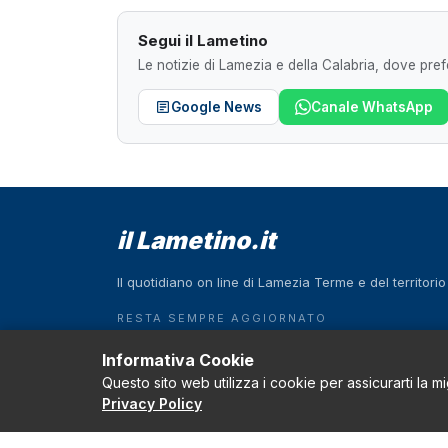
Segui il Lametino
Le notizie di Lamezia e della Calabria, dove prefe
Google News
Canale WhatsApp
il Lametino.it
Il quotidiano on line di Lamezia Terme e del territori
RESTA SEMPRE AGGIORNATO
Scarica l'App
Informativa Cookie
Questo sito web utilizza i cookie per assicurarti la m
Download on the
GET IT ON
App Store
Google Play
Privacy Policy