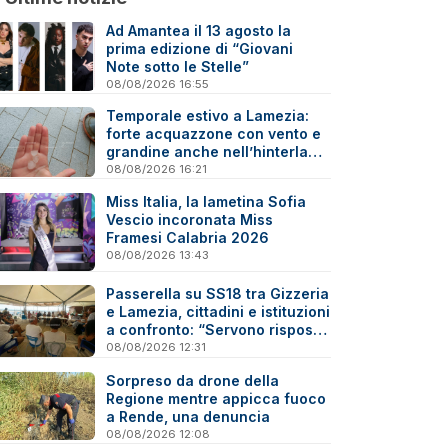
Ad Amantea il 13 agosto la
prima edizione di “Giovani
Note sotto le Stelle”
08/08/2026 16:55
Temporale estivo a Lamezia:
forte acquazzone con vento e
grandine anche nell’hinterland
- Video
08/08/2026 16:21
Miss Italia, la lametina Sofia
Vescio incoronata Miss
Framesi Calabria 2026
08/08/2026 13:43
Passerella su SS18 tra Gizzeria
e Lamezia, cittadini e istituzioni
a confronto: “Servono risposte
e tempi certi”
08/08/2026 12:31
Sorpreso da drone della
Regione mentre appicca fuoco
a Rende, una denuncia
08/08/2026 12:08