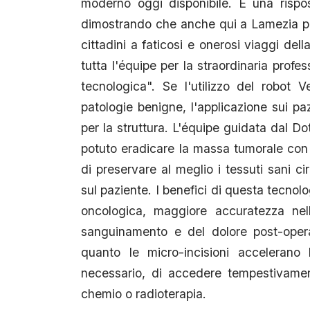
moderno oggi disponibile. È una rispost
dimostrando che anche qui a Lamezia po
cittadini a faticosi e onerosi viaggi del
tutta l'équipe per la straordinaria profe
tecnologica". ​Se l'utilizzo del robot
patologie benigne, l'applicazione sui paz
per la struttura. L'équipe guidata dal Dot
potuto eradicare la massa tumorale con
di preservare al meglio i tessuti sani ci
sul paziente. ​I benefici di questa tecno
oncologica, maggiore accuratezza nell
sanguinamento e del dolore post-opera
quanto le micro-incisioni accelerano 
necessario, di accedere tempestivamen
chemio o radioterapia.