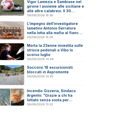
Vigor Lamezia e Sambiase nel
girone I assieme alle siciliane e
alle altre calabresi. Il 30
agosto stracittadina di Coppa
06/08/2026 15:38
Italia
L'impegno dell'investigatore
lametino Antonio Serratore
nella lotta alla mafia al fianco
di Ninni Cassarà
06/08/2026 15:28
Morta la 23enne investita sulle
strisce pedonali a Vibo lo
scorso luglio
06/08/2026 14:49
Soccorsi 18 escursionisti
bloccati in Aspromonte
06/08/2026 14:35
Incendio Gizzeria, Sindaco
Argento: "Grazie a chi ha
lottato senza sosta per
difendere il nostro territorio"
06/08/2026 13:32