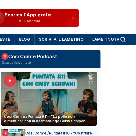
Scarica l'App gratis
iOS & Android
IESTE
BLOG
SCRIVI A IL LAMETINO
LAMETINOTV
Così Com'è Podcast
Guarda le puntate
Così Com'è /Puntata #11 - "La pelle non
dimentica" con la dermatologa Giusy Schipani
Così Com'è /Puntata #10 - "Costruire