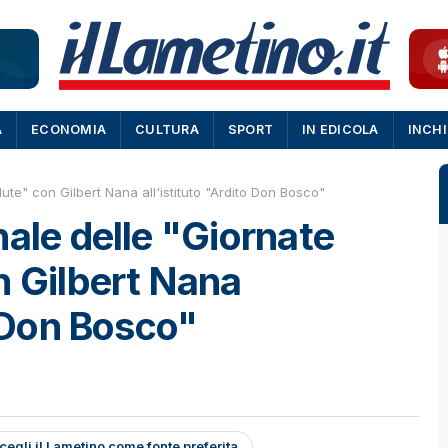
A
ECONOMIA
CULTURA
SPORT
IN EDICOLA
INCH
ute" con Gilbert Nana all'istituto "Ardito Don Bosco"
nale delle "Giornate
n Gilbert Nana
o Don Bosco"
cegli il Lametino come fonte preferita