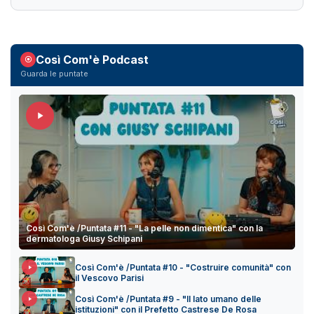
Così Com'è Podcast
Guarda le puntate
Così Com'è /Puntata #11 - "La pelle non dimentica" con la
dermatologa Giusy Schipani
Così Com'è /Puntata #10 - "Costruire comunità" con
il Vescovo Parisi
Così Com'è /Puntata #9 - "Il lato umano delle
istituzioni" con il Prefetto Castrese De Rosa