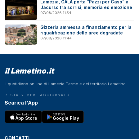
Lamezia, GALA porta “Pazzi per Caso” a
Jacurso tra sorrisi, memoria ed emozione
07/08/2026 11:54
Gizzeria ammessa a finanziamento per la
riqualificazione delle aree degradate
07/08/2026 11:44
il Lametino.it
Il quotidiano on line di Lamezia Terme e del territorio Lametino
RESTA SEMPRE AGGIORNATO
Scarica l'App
Download on the
GET IT ON
App Store
Google Play
CONTATTI