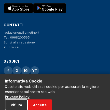
Download on the
GET IT ON
App Store
Google Play
CONTATTI
redazione@illametino.it
Tel: 0968200565
Scrivi alla redazione
Pubblicità
SEGUICI
f
X
IG
YT
Informativa Cookie
Privacy Policy
Cookie Policy
Questo sito web utilizza i cookie per assicurarti la migliore
Note legali
esperienza sul nostro sito web.
La Redazione
Privacy Policy
Rifiuta
Accetta