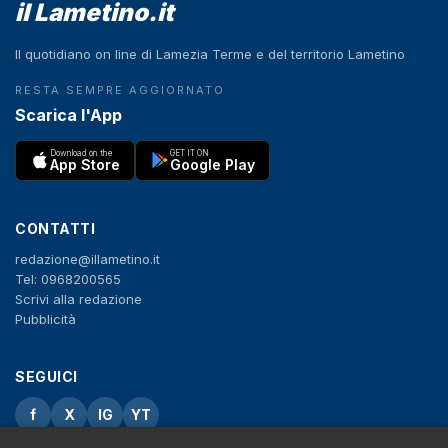
il Lametino.it
Il quotidiano on line di Lamezia Terme e del territorio Lametino
RESTA SEMPRE AGGIORNATO
Scarica l'App
Download on the
GET IT ON
App Store
Google Play
CONTATTI
redazione@illametino.it
Tel: 0968200565
Scrivi alla redazione
Pubblicità
SEGUICI
f
X
IG
YT