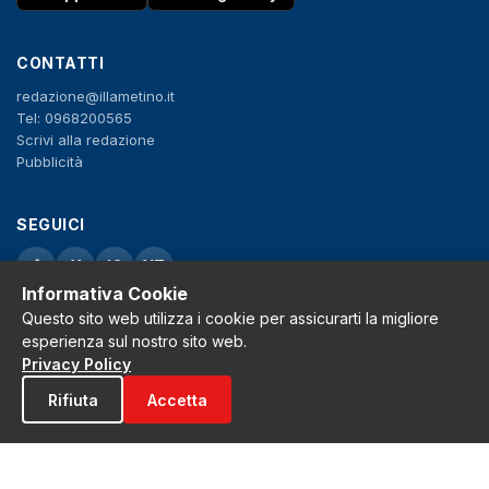
CONTATTI
redazione@illametino.it
Tel: 0968200565
Scrivi alla redazione
Pubblicità
SEGUICI
f
X
IG
YT
Informativa Cookie
Privacy Policy
Questo sito web utilizza i cookie per assicurarti la migliore
Cookie Policy
esperienza sul nostro sito web.
Note legali
Privacy Policy
La Redazione
Rifiuta
Accetta
© 2026 Grh s.r.l. - P.iva 02650550797 - Tutti i diritti sono riservati
Tribunale di Lamezia Terme n.3 del 2011