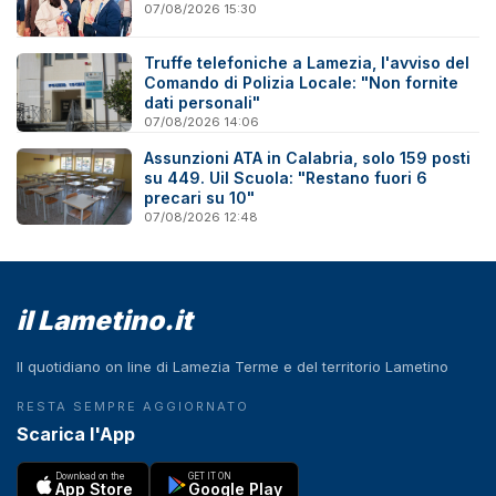
07/08/2026 15:30
Truffe telefoniche a Lamezia, l'avviso del
Comando di Polizia Locale: "Non fornite
dati personali"
07/08/2026 14:06
Assunzioni ATA in Calabria, solo 159 posti
su 449. Uil Scuola: "Restano fuori 6
precari su 10"
07/08/2026 12:48
il Lametino.it
Il quotidiano on line di Lamezia Terme e del territorio Lametino
RESTA SEMPRE AGGIORNATO
Scarica l'App
Download on the
GET IT ON
App Store
Google Play