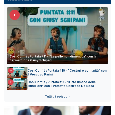
Così Com'è /Puntata #11 - "La pelle non dimentica" con la
dermatologa Giusy Schipani
Così Com'è /Puntata #10 - "Costruire comunità" con
il Vescovo Parisi
Così Com'è /Puntata #9 - "Il lato umano delle
istituzioni" con il Prefetto Castrese De Rosa
Tutti gli episodi ›