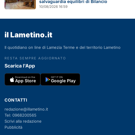
salvaguardia equilibri di Bilancio
10/08/2026 16:59
il Lametino.it
Il quotidiano on line di Lamezia Terme e del territorio Lametino
RESTA SEMPRE AGGIORNATO
Scarica l'App
Download on the
GET IT ON
App Store
Google Play
CONTATTI
redazione@illametino.it
Tel: 0968200565
Scrivi alla redazione
Pubblicità