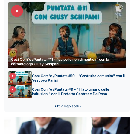
Così Com'è /Puntata #11 - "La pelle non dimentica" con la
dermatologa Giusy Schipani
Così Com'è /Puntata #10 - "Costruire comunità" con il
Vescovo Parisi
Così Com'è /Puntata #9 - "Il lato umano delle
istituzioni" con il Prefetto Castrese De Rosa
Tutti gli episodi ›