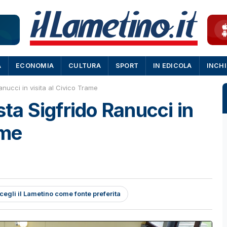
A
ECONOMIA
CULTURA
SPORT
IN EDICOLA
INCH
Ranucci in visita al Civico Trame
ista Sigfrido Ranucci in
ame
cegli il Lametino come fonte preferita