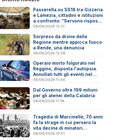
Passerella su SS18 tra Gizzeria
e Lamezia, cittadini e istituzioni
a confronto: “Servono risposte
e tempi certi”
08/08/2026 12:31
Sorpreso da drone della
Regione mentre appicca fuoco
a Rende, una denuncia
08/08/2026 12:08
Operaio morto folgorato nel
Reggino, disposta l'autopsia.
Annullati tutti gli eventi nel
paese della tragedia
08/08/2026 11:44
Dal Governo oltre 199 milioni
per gli atenei della Calabria
08/08/2026 11:38
Tragedia di Marcinelle, 70 anni
fa la strage in cui persero la
vita decine di minatori
calabresi
08/08/2026 10:51