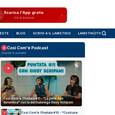
Scarica l'App gratis
iOS & Android
IESTE
BLOG
SCRIVI A IL LAMETINO
LAMETINOTV
Così Com'è Podcast
Guarda le puntate
Così Com'è /Puntata #11 - "La pelle non
dimentica" con la dermatologa Giusy Schipani
Così Com'è /Puntata #10 - "Costruire