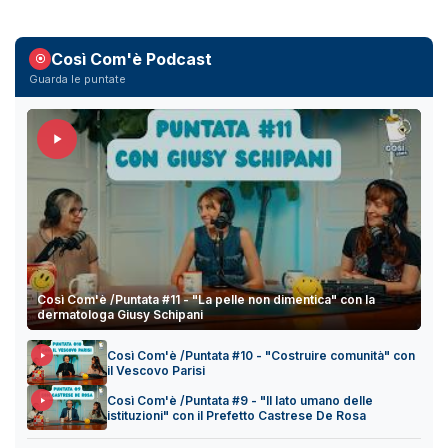
Così Com'è Podcast
Guarda le puntate
Così Com'è /Puntata #11 - "La pelle non dimentica" con la
dermatologa Giusy Schipani
Così Com'è /Puntata #10 - "Costruire comunità" con
il Vescovo Parisi
Così Com'è /Puntata #9 - "Il lato umano delle
istituzioni" con il Prefetto Castrese De Rosa