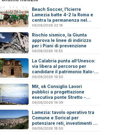
Beach Soccer, l'Icierre
Lamezia batte 4-2 la Roma e
centra la permanenza nel
massimo torneo nazionale
06/08/2026 22:18
Rischio sismico, la Giunta
approva le linee di indirizzo
per i Piani di prevenzione
06/08/2026 19:55
La Calabria punta all’Unesco:
via libera al percorso per
candidare il patrimonio Italo-
Greco medievale
06/08/2026 19:50
Mit, ok Consiglio Lavori
pubblici a progettazione
esecutiva ponte Stretto -
Reazioni
06/08/2026 19:39
Lamezia: tavolo operativo tra
Comune e Sorical per
potenziare reti, investimenti e
manutenzione
06/08/2026 18:50