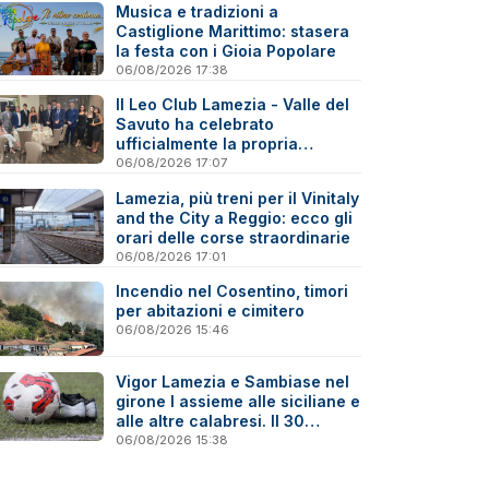
Musica e tradizioni a
Castiglione Marittimo: stasera
la festa con i Gioia Popolare
06/08/2026 17:38
Il Leo Club Lamezia - Valle del
Savuto ha celebrato
ufficialmente la propria
riattivazione
06/08/2026 17:07
Lamezia, più treni per il Vinitaly
and the City a Reggio: ecco gli
orari delle corse straordinarie
06/08/2026 17:01
Incendio nel Cosentino, timori
per abitazioni e cimitero
06/08/2026 15:46
Vigor Lamezia e Sambiase nel
girone I assieme alle siciliane e
alle altre calabresi. Il 30
agosto stracittadina di Coppa
06/08/2026 15:38
Italia