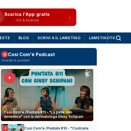
Scarica l'App gratis
iOS & Android
IESTE
BLOG
SCRIVI A IL LAMETINO
LAMETINOTV
Così Com'è Podcast
Guarda le puntate
Così Com'è /Puntata #11 - "La pelle non
dimentica" con la dermatologa Giusy Schipani
Così Com'è /Puntata #10 - "Costruire