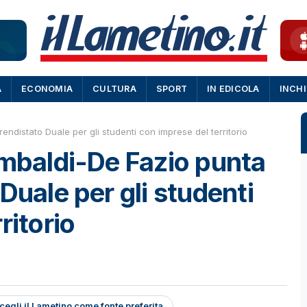
A
ECONOMIA
CULTURA
SPORT
IN EDICOLA
INCH
endistato Duale per gli studenti con imprese del territorio
ambaldi-De Fazio punta
Duale per gli studenti
ritorio
cegli il Lametino come fonte preferita