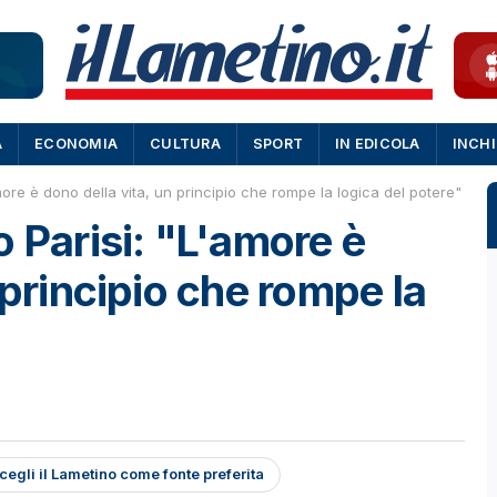
A
ECONOMIA
CULTURA
SPORT
IN EDICOLA
INCH
more è dono della vita, un principio che rompe la logica del potere"
 Parisi: "L'amore è
 principio che rompe la
cegli il Lametino come fonte preferita