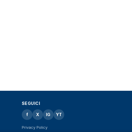
SEGUICI
f
X
IG
YT
Privacy Policy