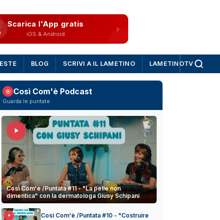
Scarica l'App gratis
iOS & Android
IESTE
BLOG
SCRIVI A IL LAMETINO
LAMETINOTV
Così Com'è Podcast
Guarda le puntate
Così Com'è /Puntata #11 - "La pelle non
dimentica" con la dermatologa Giusy Schipani
Così Com'è /Puntata #10 - "Costruire