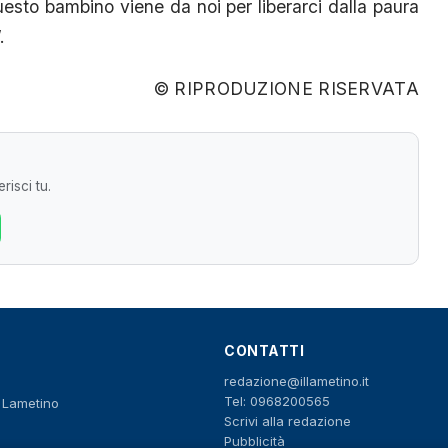
esto bambino viene da noi per liberarci dalla paura
.
© RIPRODUZIONE RISERVATA
risci tu.
CONTATTI
redazione@illametino.it
Tel: 0968200565
o Lametino
Scrivi alla redazione
Pubblicità