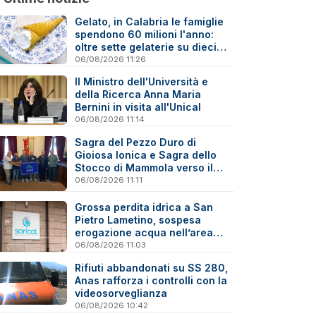
Gelato, in Calabria le famiglie
spendono 60 milioni l'anno:
oltre sette gelaterie su dieci
sono artigiane
06/08/2026 11:26
Il Ministro dell'Università e
della Ricerca Anna Maria
Bernini in visita all'Unical
06/08/2026 11:14
Sagra del Pezzo Duro di
Gioiosa Ionica e Sagra dello
Stocco di Mammola verso il
marchio “Sagra di Qualità”
06/08/2026 11:11
Grossa perdita idrica a San
Pietro Lametino, sospesa
erogazione acqua nell’area
industriale
06/08/2026 11:03
Rifiuti abbandonati su SS 280,
Anas rafforza i controlli con la
videosorveglianza
06/08/2026 10:42