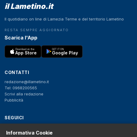
il Lametino.it
Il quotidiano on line di Lamezia Terme e del territorio Lametino
RESTA SEMPRE AGGIORNATO
Scarica l'App
Download on the
GET IT ON
App Store
Google Play
CONTATTI
redazione@illametino.it
Tel: 0968200565
Scrivi alla redazione
Pubblicità
SEGUICI
f
X
IG
YT
Informativa Cookie