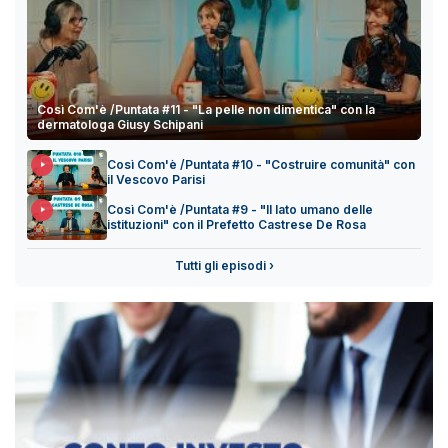
Così Com'è /Puntata #11 - "La pelle non dimentica" con la
dermatologa Giusy Schipani
Così Com'è /Puntata #10 - "Costruire comunità" con
il Vescovo Parisi
Così Com'è /Puntata #9 - "Il lato umano delle
istituzioni" con il Prefetto Castrese De Rosa
Tutti gli episodi ›