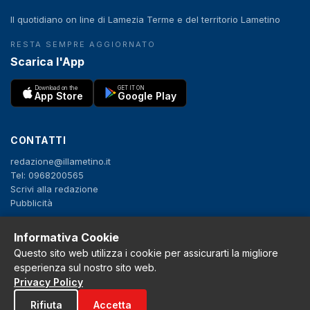
Il quotidiano on line di Lamezia Terme e del territorio Lametino
RESTA SEMPRE AGGIORNATO
Scarica l'App
Download on the
GET IT ON
App Store
Google Play
CONTATTI
redazione@illametino.it
Tel: 0968200565
Scrivi alla redazione
Pubblicità
Informativa Cookie
SEGUICI
Questo sito web utilizza i cookie per assicurarti la migliore
esperienza sul nostro sito web.
f
X
IG
YT
Privacy Policy
Privacy Policy
Rifiuta
Accetta