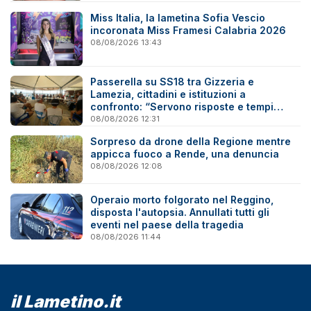
Miss Italia, la lametina Sofia Vescio
incoronata Miss Framesi Calabria 2026
08/08/2026 13:43
Passerella su SS18 tra Gizzeria e
Lamezia, cittadini e istituzioni a
confronto: “Servono risposte e tempi
certi”
08/08/2026 12:31
Sorpreso da drone della Regione mentre
appicca fuoco a Rende, una denuncia
08/08/2026 12:08
Operaio morto folgorato nel Reggino,
disposta l'autopsia. Annullati tutti gli
eventi nel paese della tragedia
08/08/2026 11:44
il Lametino.it