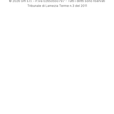
© 2026 Grh s.r.l. - P.iva 02650550797 - Tutti i diritti sono riservati
Tribunale di Lamezia Terme n.3 del 2011