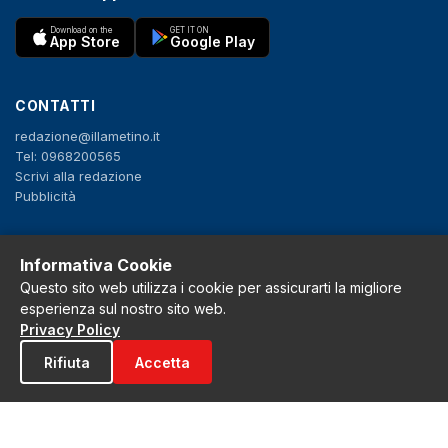
Download on the
GET IT ON
App Store
Google Play
CONTATTI
redazione@illametino.it
Tel: 0968200565
Scrivi alla redazione
Pubblicità
SEGUICI
Informativa Cookie
Questo sito web utilizza i cookie per assicurarti la migliore
f
X
IG
YT
esperienza sul nostro sito web.
Privacy Policy
Privacy Policy
Cookie Policy
Rifiuta
Accetta
Note legali
La Redazione