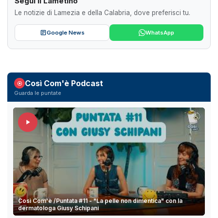
Segui il Lametino
Le notizie di Lamezia e della Calabria, dove preferisci tu.
Google News
WhatsApp
Così Com'è Podcast
Guarda le puntate
Così Com'è /Puntata #11 - "La pelle non dimentica" con la
dermatologa Giusy Schipani