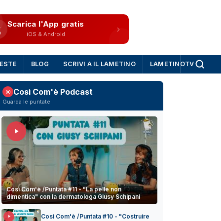
Scarica l'App gratis
iOS & Android
IESTE
BLOG
SCRIVI A IL LAMETINO
LAMETINOTV
Così Com'è Podcast
Guarda le puntate
Così Com'è /Puntata #11 - "La pelle non
dimentica" con la dermatologa Giusy Schipani
Così Com'è /Puntata #10 - "Costruire