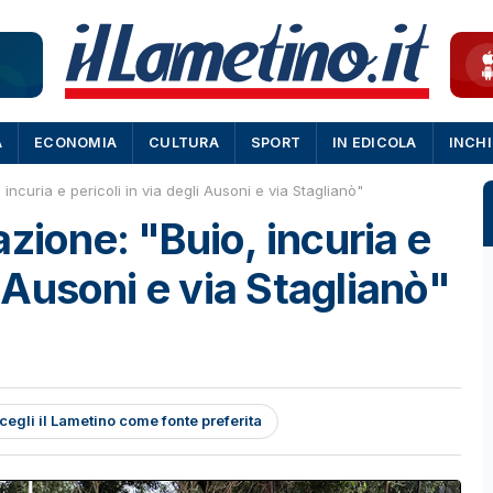
A
ECONOMIA
CULTURA
SPORT
IN EDICOLA
INCH
incuria e pericoli in via degli Ausoni e via Staglianò"
zione: "Buio, incuria e
i Ausoni e via Staglianò"
cegli il Lametino come fonte preferita