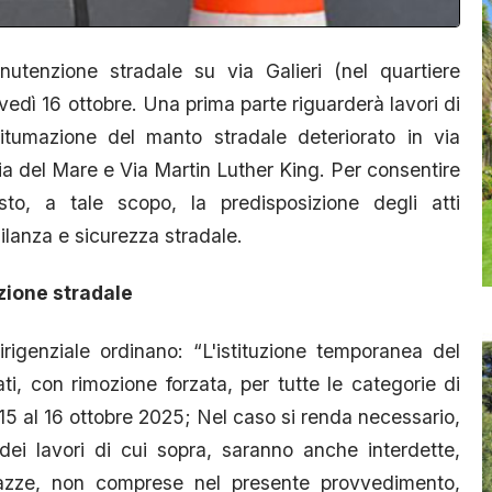
tenzione stradale su via Galieri (nel quartiere
edì 16 ottobre. Una prima parte riguarderà lavori di
itumazione del manto stradale deteriorato in via
Via del Mare e Via Martin Luther King. Per consentire
esto, a tale scopo, la predisposizione degli atti
gilanza e sicurezza stradale.
zione stradale
igenziale ordinano: “L'istituzione temporanea del
ti, con rimozione forzata, per tutte le categorie di
l 15 al 16 ottobre 2025; Nel caso si renda necessario,
dei lavori di cui sopra, saranno anche interdette,
 piazze, non comprese nel presente provvedimento,