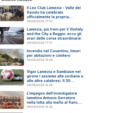
Il Leo Club Lamezia - Valle del
Savuto ha celebrato
ufficialmente la propria
riattivazione
06/08/2026 17:07
Lamezia, più treni per il Vinitaly
and the City a Reggio: ecco gli
orari delle corse straordinarie
06/08/2026 17:01
Incendio nel Cosentino, timori
per abitazioni e cimitero
06/08/2026 15:46
Vigor Lamezia e Sambiase nel
girone I assieme alle siciliane e
alle altre calabresi. Il 30
agosto stracittadina di Coppa
06/08/2026 15:38
Italia
L'impegno dell'investigatore
lametino Antonio Serratore
nella lotta alla mafia al fianco
di Ninni Cassarà
06/08/2026 15:28