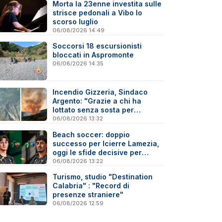
Morta la 23enne investita sulle
strisce pedonali a Vibo lo
scorso luglio
06/08/2026 14:49
Soccorsi 18 escursionisti
bloccati in Aspromonte
06/08/2026 14:35
Incendio Gizzeria, Sindaco
Argento: "Grazie a chi ha
lottato senza sosta per
difendere il nostro territorio"
06/08/2026 13:32
Beach soccer: doppio
successo per Icierre Lamezia,
oggi le sfide decisive per
salvezza e scudetto Under 20
06/08/2026 13:22
Turismo, studio "Destination
Calabria" : "Record di
presenze straniere"
06/08/2026 12:59