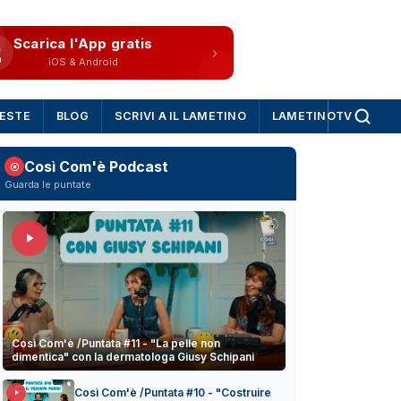
Scarica l'App gratis
iOS & Android
IESTE
BLOG
SCRIVI A IL LAMETINO
LAMETINOTV
Così Com'è Podcast
Guarda le puntate
Così Com'è /Puntata #11 - "La pelle non
dimentica" con la dermatologa Giusy Schipani
Così Com'è /Puntata #10 - "Costruire